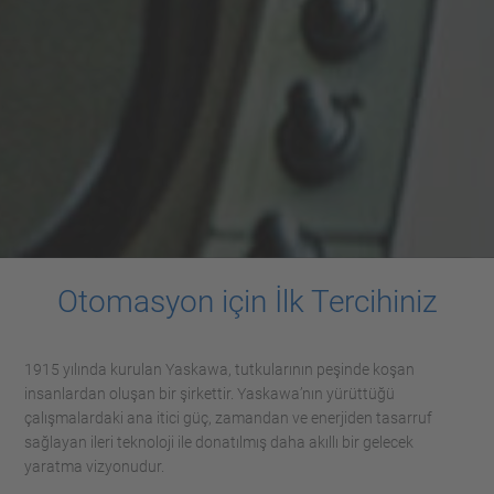
Otomasyon için İlk Tercihiniz
1915 yılında kurulan Yaskawa, tutkularının peşinde koşan
insanlardan oluşan bir şirkettir. Yaskawa’nın yürüttüğü
çalışmalardaki ana itici güç, zamandan ve enerjiden tasarruf
sağlayan ileri teknoloji ile donatılmış daha akıllı bir gelecek
yaratma vizyonudur.