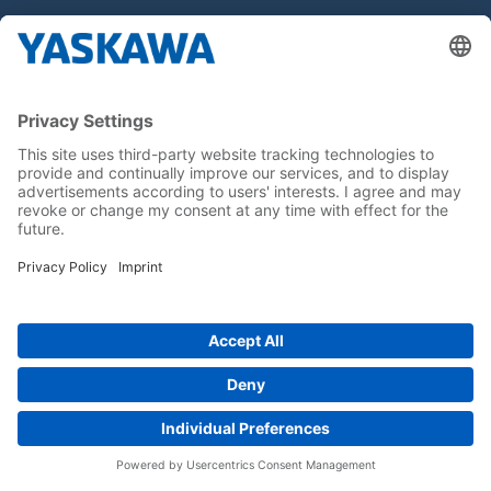
Hakkımızda
Yaskawa Türkiye
İletişim
Kariyer
Bizi sosyal medyadan takip edin..
Anasayfa
Kullanım Şartları ve Koşulları
Marka Hakları
Gizlilik Hakları
Cookie Choices
Whistleblowing
Yaskawa Europe GmbH