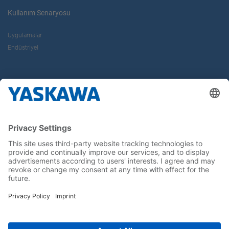
Kullanım Senaryosu
Uygulamalar
Endüstriyel
Hakkımızda
Yaskawa Türkiye
İletişim
Kariyer
Bizi sosyal medyadan takip edin..